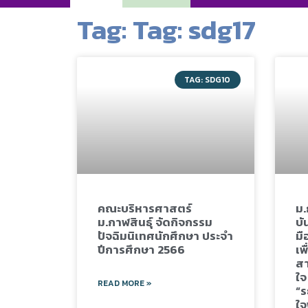
Tag: Tag: sdg17
TAG: SDG10
คณะบริหารศาสตร์
ม.
ม.กาฬสินธุ์ จัดกิจกรรม
บั
ปัจฉิมนิเทศนักศึกษา ประจำ
มื
ปีการศึกษา 2566
เพ
สา
ใจ
READ MORE »
“ร
ใจ