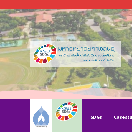
SDGs
Casest