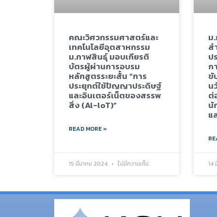
คณะวิศวกรรมศาสตร์และ
ม.
เทคโนโลยีอุตสาหกรรม
สำ
ม.กาฬสินธุ์ มอบเกียรติ
ปร
บัตรผู้ผ่านการอบรม
กา
หลักสูตรระยะสั้น “การ
ขั
ประยุกต์ใช้ปัญญาประดิษฐ์
นว
และอินเตอร์เน็ตของสรรพ
ต่
สิ่ง (Al-loT)”
นั
แล
READ MORE »
RE
15 มีนาคม 2024
ไม่มีความเห็น
14 