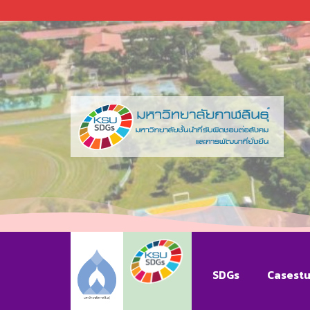
SDGs
Casest