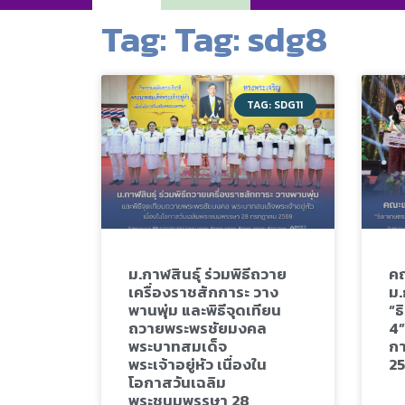
Tag: Tag: sdg8
TAG: SDG11
ม.กาฬสินธุ์ ร่วมพิธีถวาย
คณ
เครื่องราชสักการะ วาง
ม.
พานพุ่ม และพิธีจุดเทียน
“ธ
ถวายพระพรชัยมงคล
4”
พระบาทสมเด็จ
กา
พระเจ้าอยู่หัว เนื่องใน
2
โอกาสวันเฉลิม
พระชนมพรรษา 28