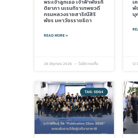
พระเจ้าลูกเธอ เจ้าฟ้าพัชรกิ
เค
ติยาภา นเรนทิราเทพยวดี
พั
กรมหลวงราชสาริณีสิริ
บุ
พัชร มหาวัชรราชธิดา
RE
READ MORE »
26 มิถุนายน 2026
ไม่มีความเห็น
12 
TAG: SDG4