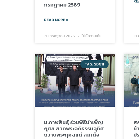
RE
กรกฎาคม 2569
READ MORE »
28 กรกฎาคม 2026
ไม่มีความเห็น
19
TAG: SDG11
ม.กาฬสินธุ์ ร่วมพิธีบำเพ็ญ
ส
กุศล สวดพระอภิธรรมอุทิศ
ข้
ถวายพระกุศลแด่ สมเด็จ
ปร