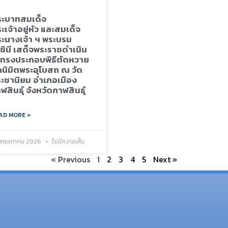
ะบาทสมเด็จ
ะเจ้าอยู่หัว และสมเด็จ
ะนางเจ้า ฯ พระบรม
ชินี เสด็จพระราชดำเนิน
ทรงประกอบพิธีตัดหวาย
กนิมิตพระอุโบสถ ณ วัด
ะชานิยม อำเภอเมือง
ฬสินธุ์ จังหวัดกาฬสินธุ์
AD MORE »
 พฤษภาคม 2026
ไม่มีความเห็น
« Previous
1
2
3
4
5
Next »