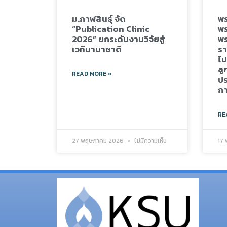
ม.กาฬสินธุ์ จัด
พร
“Publication Clinic
พร
2026” ยกระดับงานวิจัยสู่
พร
เวทีนานาชาติ
รา
ไป
ลู
READ MORE »
ปร
กา
RE
27 พฤษภาคม 2026
ไม่มีความเห็น
17