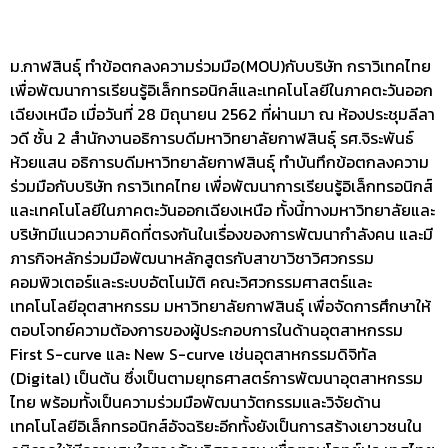
ม.กาฬสินธุ์ ทำข้อตกลงความร่วมมือ(MOU)กับบริษัท กราวิเทคไทย
เพื่อพัฒนาการเรียนรู้อิเล็กทรอนิกส์และเทคโนโลยีในภาคตะวันออก
เฉียงเหนือ
เมื่อวันที่ 28 มิถุนายน 2562 ที่ผ่านมา ณ ห้องประชุมลีลา
วดี ชั้น 2 สำนักงานอธิการบดีมหาวิทยาลัยกาฬสินธุ์ รศ.จิระพันธ์
ห้วยแสน อธิการบดีมหาวิทยาลัยกาฬสินธุ์ ทำบันทึกข้อตกลงความ
ร่วมมือกับบริษัท กราวิเทคไทย เพื่อพัฒนาการเรียนรู้อิเล็กทรอนิกส์
และเทคโนโลยีในภาคตะวันออกเฉียงเหนือ ทั้งนี้ทางมหาวิทยาลัยและ
บริษัทมีแนวความคิดที่ตรงกันในเรื่องของการพัฒนากำลังคน และมี
ภารกิจหลักร่วมมือพัฒนาหลักสูตรกับสาขาวิชาวิศวกรรม
คอมพิวเตอร์และระบบอัตโนมัติ คณะวิศวกรรมศาสตร์และ
เทคโนโลยีอุตสาหกรรม มหาวิทยาลัยกาฬสินธุ์ เพื่อจัดการศึกษาให้
ตอบโจทย์ความต้องการของผู้ประกอบการในด้านอุตสาหกรรม
First S-curve และ New S-curve เช่นอุตสาหกรรมดิจิทัล
(Digital) เป็นต้น ซึ่งเป็นตามยุทธศาสตร์การพัฒนาอุตสาหกรรม
ไทย พร้อมทั้งเป็นความร่วมมือพัฒนาวัตกรรมและวิจัยด้าน
เทคโนโลยีอิเล็กทรอนิกส์อัจฉริยะอีกทั้งยังเป็นการสร้างเยาวชนใน